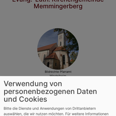
Memmingerberg
Bildrechte
Pfarramt
Mindelheim
Evang.-Luth. Kirchengemeinde
Verwendung von
Mindelheim
personenbezogenen Daten
und Cookies
Bitte die Dienste und Anwendungen von Drittanbietern
auswählen, die wir nutzen möchten.
Für weitere Informationen