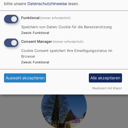
bitte unsere
Datenschutzhinweise
lesen.
Funktional
(immer erforderlich)
Speichern von Daten: Cookie für die Benutzersitzung
Zweck
:
Funktional
Consent Manager
Bildrechte
Pfarramt
(immer erforderlich)
Ottobeuren
Evang.-Luth. Kirchengemeinde
Cookie Consent speichert Ihre Einwilligungsstatus im
Browser
Ottobeuren
Zweck
:
Funktional
Auswahl akzeptieren
Alle akzeptieren
Realisiert mit Klaro!