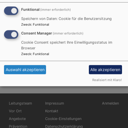
Funktional
(immer erforderlich)
Speichern von Daten: Cookie für die Benutzersitzung
Zweck
:
Funktional
Consent Manager
(immer erforderlich)
Cookie Consent speichert Ihre Einwilligungsstatus im
Startseite
Glaube & Leben
Browser
Zweck
:
Funktional
Glaube & Leben
Auswahl akzeptieren
Alle akzeptieren
Realisiert mit Klaro!
Hauptnavigation
Fußbereichsmenü
Benutzermen
Leitungsteam
Impressum
Anmelden
Vor Ort
Kontakt
Angebote
Cookie-Einstellungen
Prävention
Datenschutzerklärung