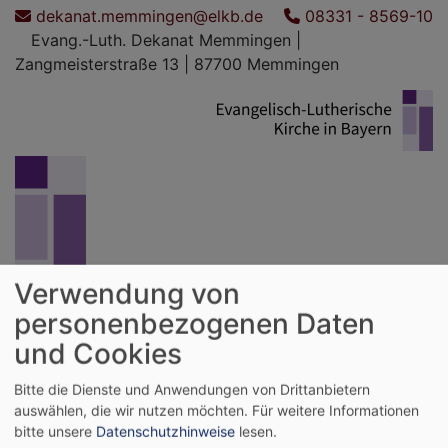
Direkt
dekanat.memmingen@elkb.de
08331 - 8569-10
zum
Evang.-Luth. Dekanat Memmingen |
Inhalt
Zangmeisterstraße 13 | 87700 Memmingen
Verwendung von
Evang.-Luth. Dekanat Memmingen
personenbezogenen Daten
und Cookies
Hauptnavigation
Bitte die Dienste und Anwendungen von Drittanbietern
auswählen, die wir nutzen möchten.
Für weitere Informationen
bitte unsere
Datenschutzhinweise
lesen.