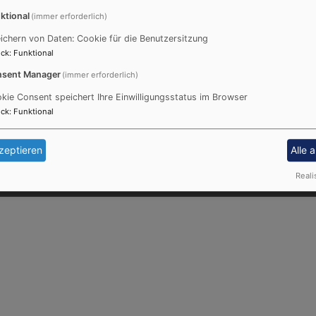
ktional
(immer erforderlich)
ichern von Daten: Cookie für die Benutzersitzung
ck
:
Funktional
Fußbereichsmenü
Be
Impressum
sent Manager
(immer erforderlich)
Kontakt
kie Consent speichert Ihre Einwilligungsstatus im Browser
Cookie-Einstellungen
ck
:
Funktional
Datenschutzerklärung
Barrierefreiheitserklärung
zeptieren
Alle 
Reali