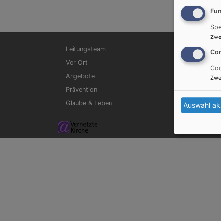
Fun
Spe
Zwe
Hauptnavigation
Leitungsteam
Con
Vor Ort
Coo
Angebote
Zwe
Prävention
Glaube & Leben
Auswahl ak