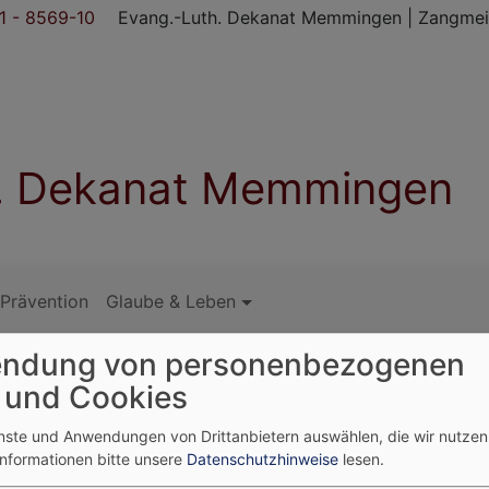
 - 8569-10
Evang.-Luth. Dekanat Memmingen | Zangmei
h. Dekanat Memmingen
Prävention
Glaube & Leben
ndung von personenbezogenen
 und Cookies
enste und Anwendungen von Drittanbietern auswählen, die wir nutze
Informationen bitte unsere
Datenschutzhinweise
lesen.