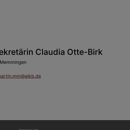
kretärin Claudia Otte-Birk
in Memmingen
martin.mm@elkb.de
Fußbereichsmenü
Be