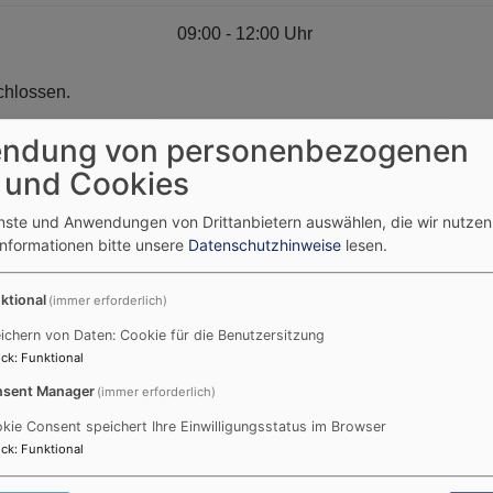
09:00 - 12:00 Uhr
chlossen.
ndung von personenbezogenen
 und Cookies
enste und Anwendungen von Drittanbietern auswählen, die wir nutze
audia Schieder und Dekan Christ
Informationen bitte unsere
Datenschutzhinweise
lesen.
ktional
(immer erforderlich)
a.schieder@elkb.de
ieder@elkb.de
ichern von Daten: Cookie für die Benutzersitzung
ck
:
Funktional
sent Manager
(immer erforderlich)
kie Consent speichert Ihre Einwilligungsstatus im Browser
ck
:
Funktional