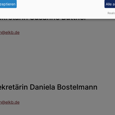
zeptieren
Alle 
Reali
kretärin Susanne Büttner
n@elkb.de
kretärin Daniela Bostelmann
n@elkb.de