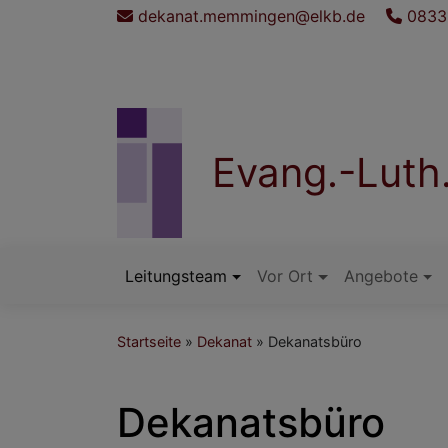
Direkt
dekanat.memmingen@elkb.de
08331
zum
Inhalt
Evang.-Lut
Leitungsteam
Vor Ort
Angebote
Hauptnavigation
Startseite
Dekanat
Dekanatsbüro
Dekanatsbüro