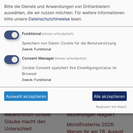
und als Kirche
Wahrheitsansprüche
Bitte die Dienste und Anwendungen von Drittanbietern
zusammen"
Urlaubszuschuss in Bayern:
auswählen, die wir nutzen möchten.
Für weitere Informationen
bitte unsere
Datenschutzhinweise
lesen.
72 Stunden: Bayerische
So sparen Familien
Posaunenchöre stellen
mehrere Hundert Euro
Weltrekord auf
Funktional
(immer erforderlich)
Mariä Himmelfahrt 2026:
Speichern von Daten: Cookie für die Benutzersitzung
Hiroshima und
Die Bedeutung des
Zweck
:
Funktional
Nagasaki:
Feiertags und warum
Friedensgruppen
Protestanten das Fest nicht
Consent Manager
(immer erforderlich)
erinnern an
feiern
Cookie Consent speichert Ihre Einwilligungsstatus im
Atombombenabwürfe
Browser
Gottesdienst zum
Zweck
:
Funktional
Weidenkirche
Friedensfest: "Glaube wagt
Pappenheim:
Wege, weil Gott mitgeht"
Auswahl akzeptieren
Alle akzeptieren
"Segen2Ride"
Wie das Goethe-Institut auf
500 Jahre
Wandel der USA-
Realisiert mit Klaro!
Melanchthon-Schule:
Beziehungen reagiert
Glaube macht den
Mondfinsternis 2026:
Unterschied
Warum ihr am 28. August