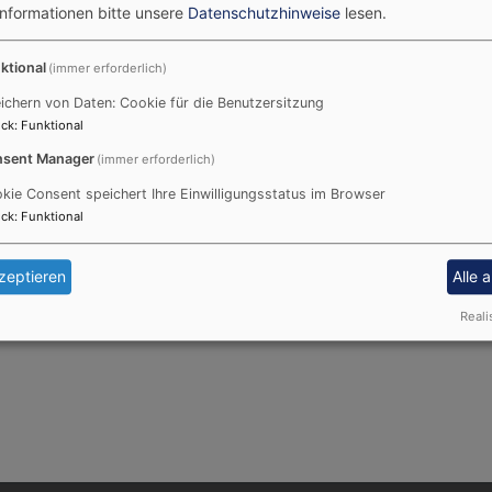
Informationen bitte unsere
Datenschutzhinweise
lesen.
ktional
(immer erforderlich)
audia Schieder und Dekan Christ
ichern von Daten: Cookie für die Benutzersitzung
nat Memmingen
ck
:
Funktional
 13
sent Manager
(immer erforderlich)
kie Consent speichert Ihre Einwilligungsstatus im Browser
ck
:
Funktional
10
a.schieder@elkb.de
ieder@elkb.de
zeptieren
Alle 
Reali