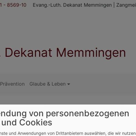
 - 8569-10
Evang.-Luth. Dekanat Memmingen | Zangmei
h. Dekanat Memmingen
Prävention
Glaube & Leben
ndung von personenbezogenen
 und Cookies
enste und Anwendungen von Drittanbietern auswählen, die wir nutze